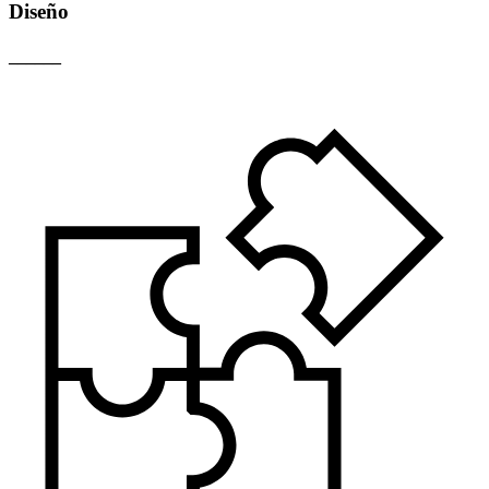
Diseño
______