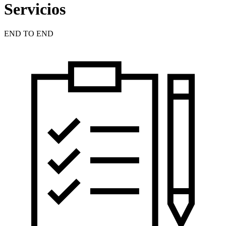
Servicios
END TO END