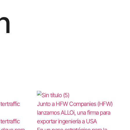
n
ertraffic
Junto a HFW Companies (HFW)
lanzamos ALLOi, una firma para
ertraffic
exportar ingeniería a USA
clave para
En un paso estratégico para la