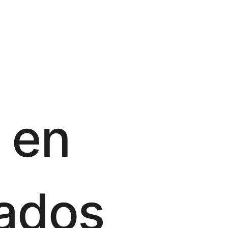
 en
nados